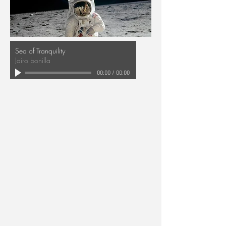
Sea of Tranquility
Jairo bonilla
00:00
/
00:00