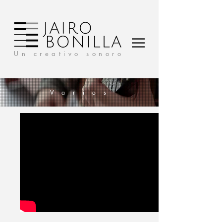
Un creativo sonoro
V a r i o s
AUDIO LOGOS