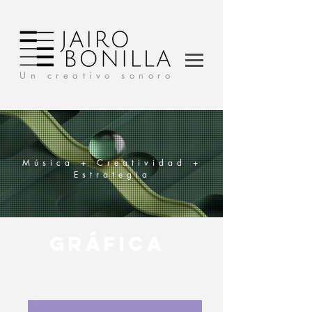
Un creativo sonoro
Música + Creatividad +
Estrategia
GRÁFICA