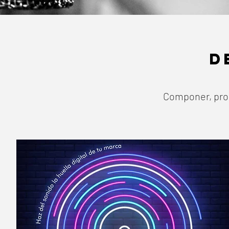
D
Componer, prod