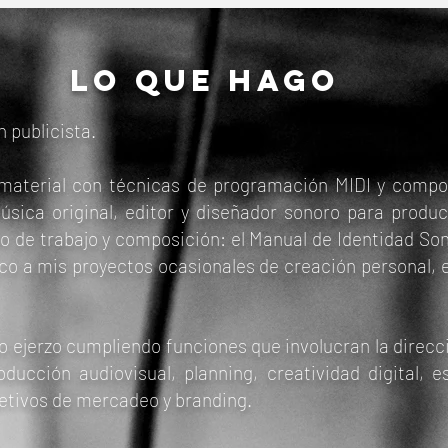
LO QUE HAGO
 publicista.
 material con técnicas de programación MIDI y compo
a original, editor y diseñador sonoro para producc
io de trabajo y composición: el Manual de Identidad So
ico a mis proyectos ocasionales de creación personal, 
 ejerzo cumpliendo funciones que involucran la direcci
ducción audiovisual, planning, creatividad digital, e
etivos de mercadeo y branding.