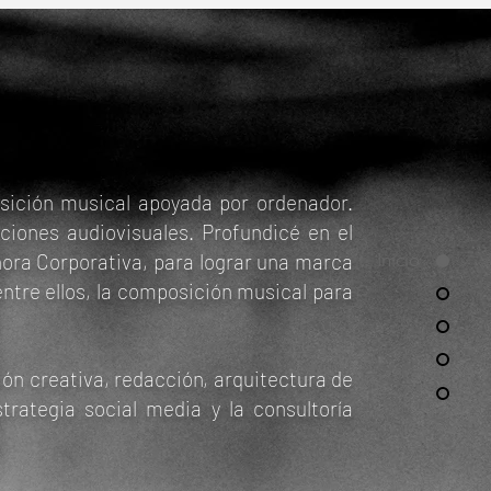
sición musical apoyada por ordenador.
iones audiovisuales. Profundicé en el
nora Corporativa, para lograr una marca
Inicio
entre ellos, la composición musical para
ón creativa, redacción, arquitectura de
strategia social media y la consultoría