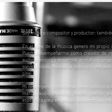
Soy músico compositor y productor; también
En el área de la música genero mi propio
Puedo desempeñarme como creador de músic
audio branding y desarrollé un método prop
sonora sólida. Paralelo a todo esto, me ded
cine.
Mi desempeño profesional como publicista lo
marca, audio branding, diseño gráfico, pro
específica para empresas, apoyando sus obj